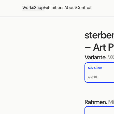
Works
Shop
Exhibitions
About
Contact
sterb
– Art P
Variante.
Wä
50x 40cm
ab 80€
Rahmen.
Mi