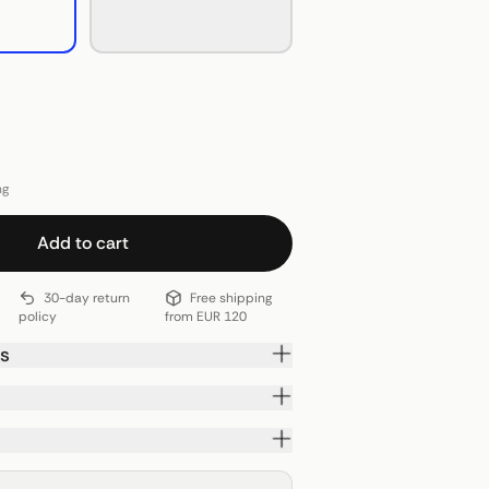
ng
Add to cart
30-day return
Free shipping
policy
from EUR 120
ls