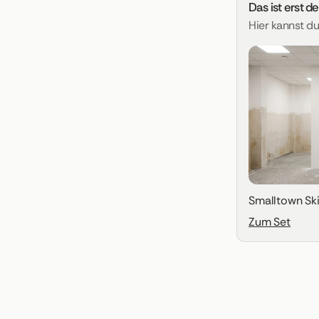
Das ist erst d
Hier kannst d
Smalltown Sk
Zum Set