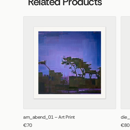
Related Products
am_abend_01 – Art Print
die_
€70
€80