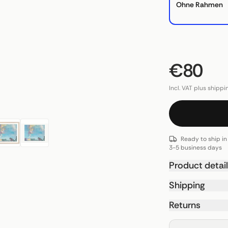
Ohne Rahmen
€80
Incl. VAT plus shippi
Ready to ship in
3-5 business days
Product detai
Shipping
Returns