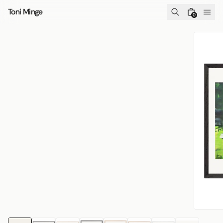
Skip to content
Toni Minge
0