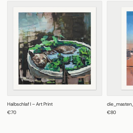
Halbschlaf I – Art Print
die_masten_
€70
€80