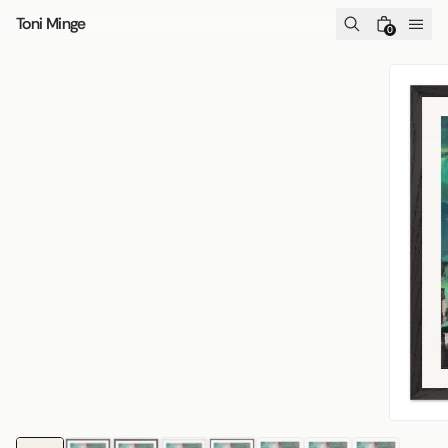
Skip to content
Toni Minge
0