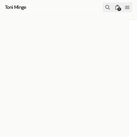
Skip to content
Toni Minge
0