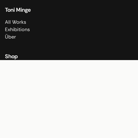
Toni Minge
All Works
Exhibitions
Über
Shop
All Fine Art Prints
All Poster
Shop
Socials
Instagram
TikTok