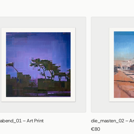
bend_01 – Art Print
die_masten_02 – Art
€80