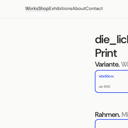
Works
Shop
Exhibitions
About
Contact
die_li
Print
Variante.
Wä
40x50cm
ab 80€
Rahmen.
Mi