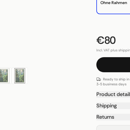
Ohne Rahmen
€80
Incl. VAT plus shippi
Ready to ship in
3-5 business days
Product detai
Shipping
Returns