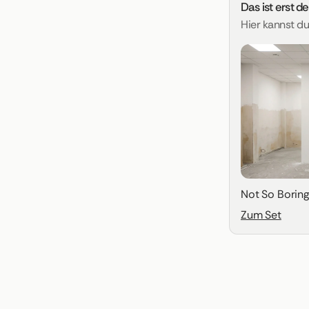
Das ist erst d
Hier kannst d
Not So Borin
Zum Set