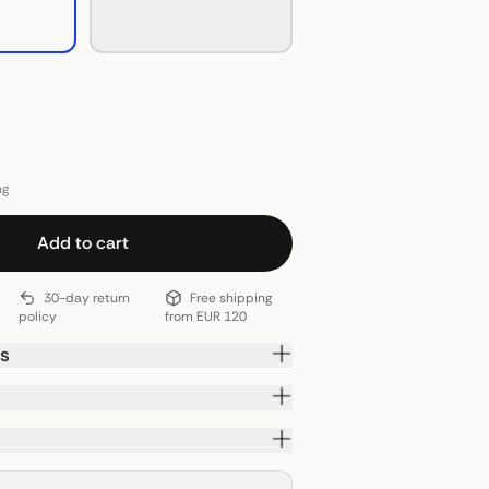
ng
Add to cart
30-day return
Free shipping
policy
from EUR 120
ls