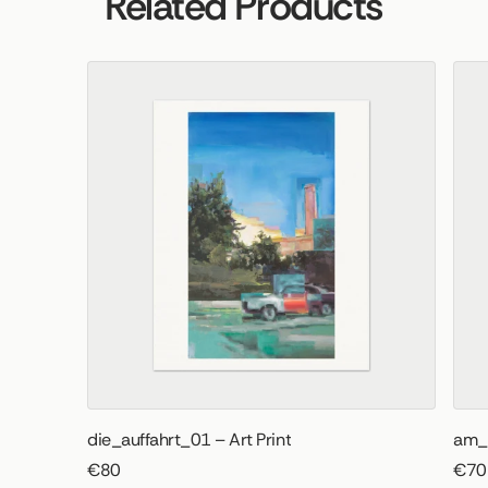
Related Products
die_auffahrt_01 – Art Print
am_a
€80
€70