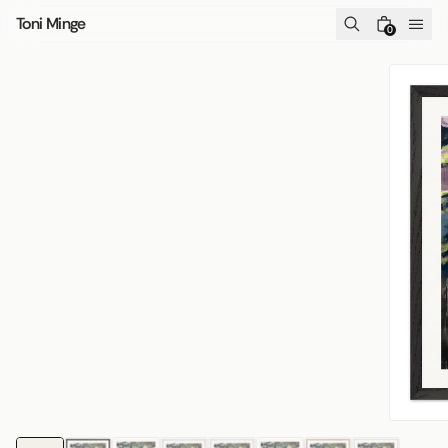
Skip to content
Toni Minge
0