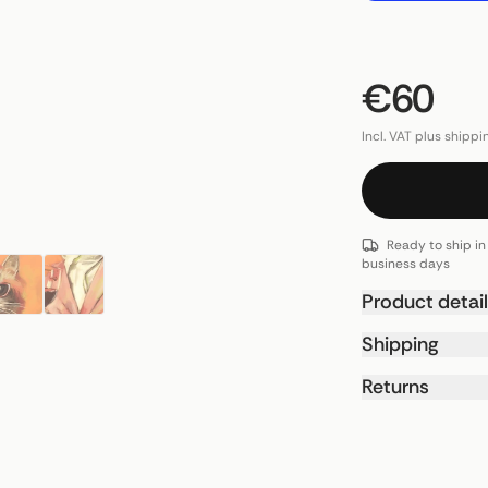
€60
Incl. VAT plus shippi
Ready to ship in
business days
Product detai
Shipping
Returns