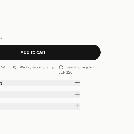
ng
Add to cart
 3-5
30-day return policy
Free shipping from
EUR 120
ls