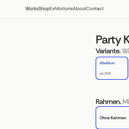
Works
Shop
Exhibitions
About
Contact
Party K
Variante.
Wä
30x40cm
ab 60€
Rahmen.
Mi
Ohne Rahmen