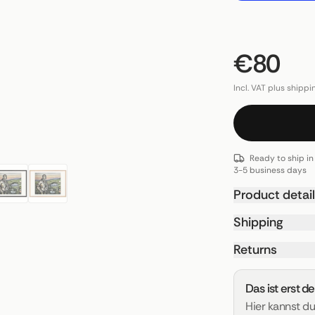
€80
Incl. VAT plus shippi
Ready to ship in
3-5 business days
Product detai
Shipping
Returns
Das ist erst d
Hier kannst d