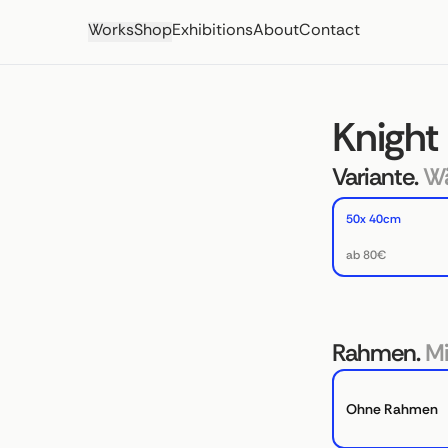
Works
Shop
Exhibitions
About
Contact
Knight 
Variante.
Wä
50x 40cm
ab 80€
Rahmen.
Mi
Ohne Rahmen