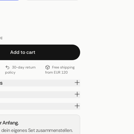
ng
Add to cart
30-day return
Free shipping
policy
from EUR 120
ls
er Anfang.
u dein eigenes Set zusammenstellen.