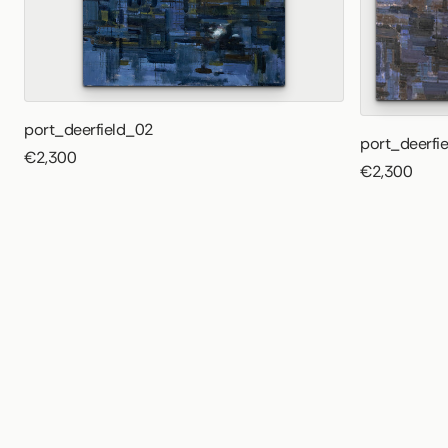
port_deerfield_02
port_deerfi
€2,300
€2,300