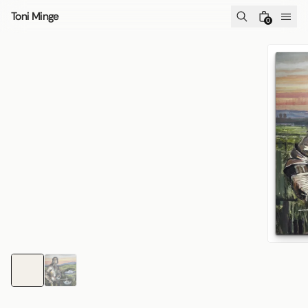
Zum Inhalt springen
Toni Minge
0