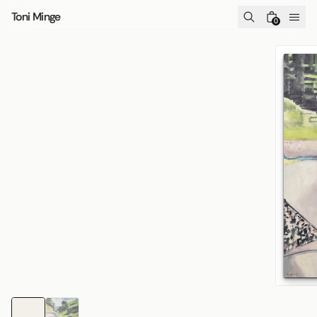
Zum Inhalt springen
Toni Minge
0