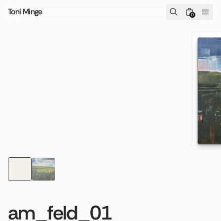
Zum Inhalt springen
Toni Minge
0
am_feld_01