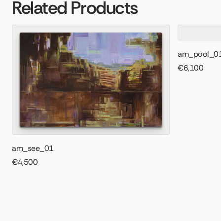
Related Products
am_pool_0
€6,100
am_see_01
€4,500