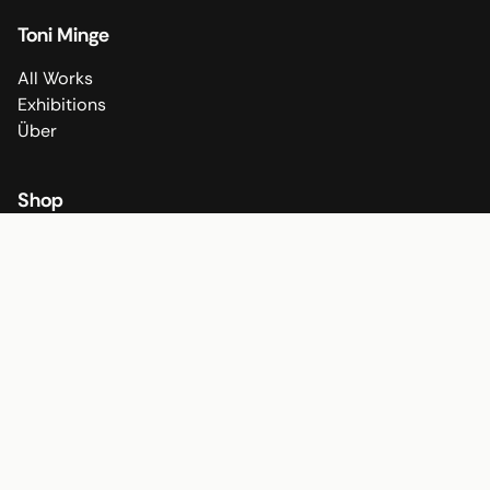
Toni Minge
All Works
Exhibitions
Über
Shop
All Fine Art Prints
All Poster
Shop
Socials
Instagram
TikTok