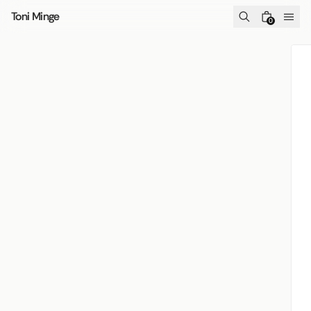
Skip to content
Toni Minge
0