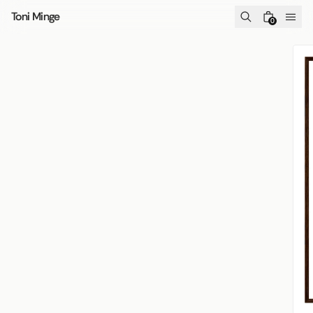
Skip to content
Toni Minge
0