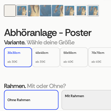
Abhöranlage - Poster
Variante.
Wähle deine Größe
30x30cm
40x40cm
50x50cm
70x70cm
ab 30€
ab 35€
ab 40€
ab 45€
Rahmen.
Mit oder Ohne?
Mit Rahmen
Ohne Rahmen