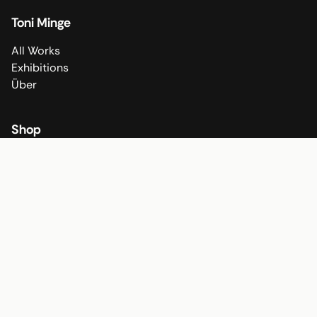
Toni Minge
All Works
Exhibitions
Über
Shop
All Fine Art Prints
All Poster
Shop
Socials
Instagram
TikTok