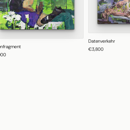
Datenverkehr
nfragment
€3,800
000