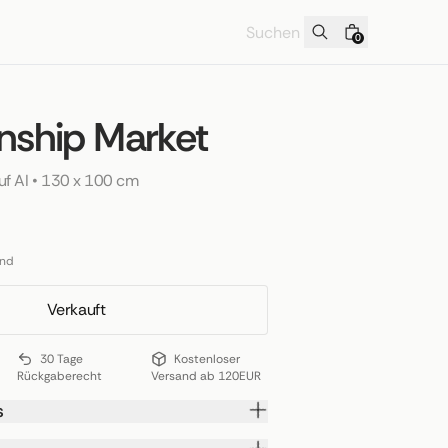
0
onship Market
uf AI
 • 
130 x 100 cm
and
Verkauft
30 Tage
Kostenloser
Rückgaberecht
Versand ab 120EUR
s