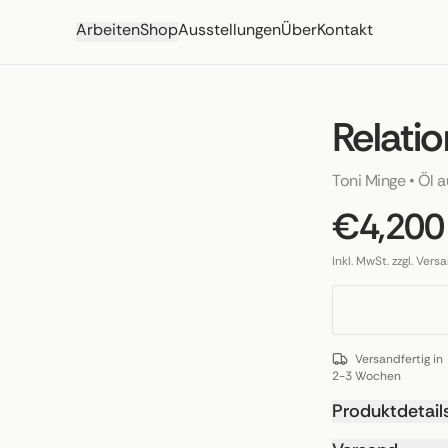
Arbeiten
Shop
Ausstellungen
Über
Kontakt
Relati
Toni Minge
 • 
Öl a
€4,200
Inkl. MwSt. zzgl. Vers
Versandfertig in
2-3 Wochen
Produktdetail