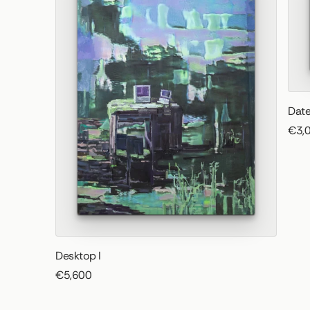
Date
€3,
Desktop I
€5,600