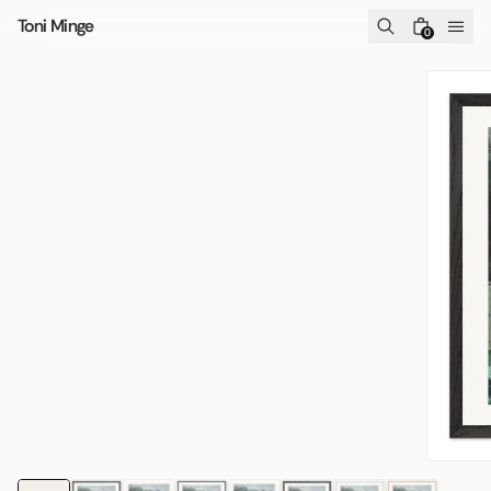
Zum Inhalt springen
Toni Minge
0