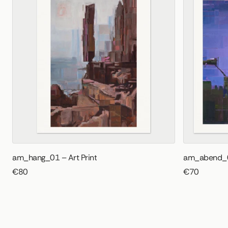
am_hang_01 – Art Print
am_abend_01
€80
€70