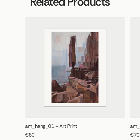
Related Products
am_hang_01 – Art Print
am_a
€80
€70