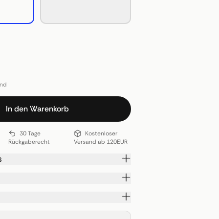
and
In den Warenkorb
30 Tage
Kostenloser
Rückgaberecht
Versand ab 120EUR
s