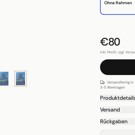
Ohne Rahmen
€80
Inkl. MwSt. zzgl. Vers
Versandfertig in
3-5 Werktagen
Produktdetail
Versand
Rückgaben