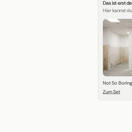
Das ist erst d
Hier kannst d
Not So Borin
Zum Set