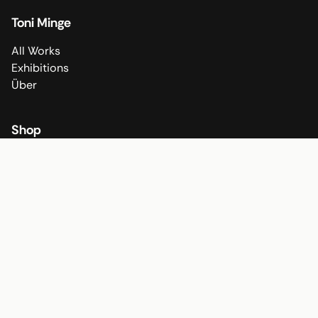
Toni Minge
All Works
Exhibitions
Über
Shop
All Fine Art Prints
All Poster
Shop
Socials
Instagram
TikTok