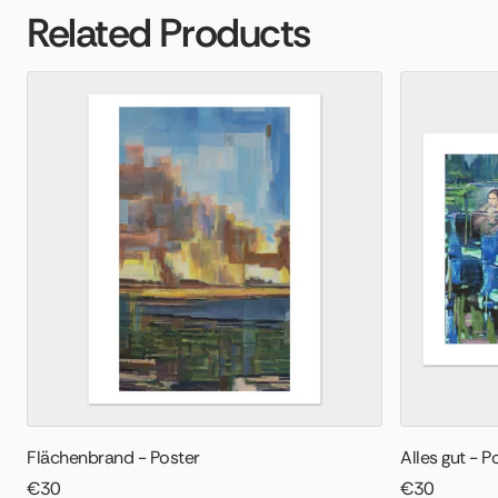
Related Products
Flächenbrand - Poster
Alles gut - P
€30
€30