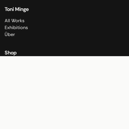
Toni Minge
All Works
Exhibitions
Über
Shop
All Fine Art Prints
All Poster
Shop
Socials
Instagram
TikTok