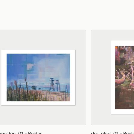
masten_01 - Poster
der_pfad_01 - Post